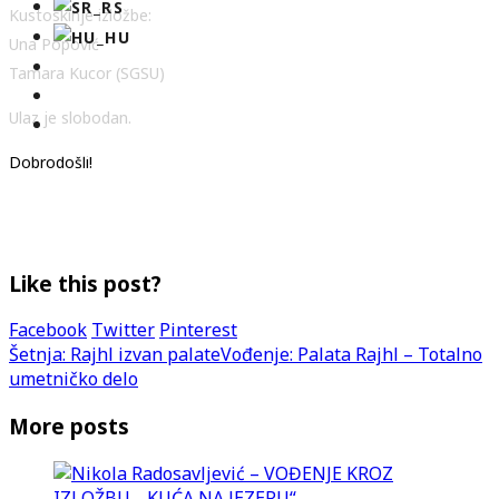
Kustoskinje izložbe:
Una Popović
Tamara Kucor (SGSU)
Ulaz je slobodan.
Dobrodošli!
Like this post?
Facebook
Twitter
Pinterest
Šetnja: Rajhl izvan palate
Vođenje: Palata Rajhl – Totalno
umetničko delo
More posts