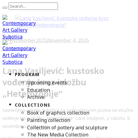
04
November
2025
November 4, 2025
Education
By
0
Lana Vasiljević: kustosko
PROGRAM
vođenje kroz izložbu
Upcoming events
Education
„Heterotopije“
Archive
COLLECTIONS
Savremena galerija Subotica sa zadovoljstvom poziva na stručno
Book of graphics collection
vođenje kroz izložbu „Heterotopije“ Lane Vasiljević, u subotu, 8.
Painting collection
novembra u 12 časova.
Collection of pottery and sculpture
The New Media Collection