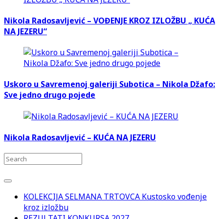
Nikola Radosavljević – VOĐENJE KROZ IZLOŽBU „ KUĆA
NA JEZERU“
Uskoro u Savremenoj galeriji Subotica – Nikola Džafo:
Sve jedno drugo pojede
Nikola Radosavljević – KUĆA NA JEZERU
KOLEKCIJA SELMANA TRTOVCA Kustosko vođenje
kroz izložbu
REZULTATI KONKURSA 2027