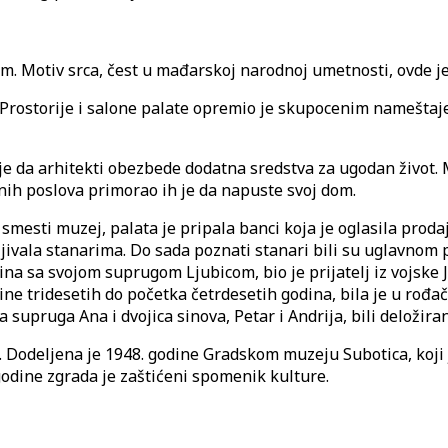
dom. Motiv srca, čest u mađarskoj narodnoj umetnosti, ovde 
. Prostorije i salone palate opremio je skupocenim namešta
 je da arhitekti obezbede dodatna sredstva za ugodan život. 
enih poslova primorao ih je da napuste svoj dom.
smesti muzej, palata je pripala banci koja je oglasila prodaju
jivala stanarima. Do sada poznati stanari bili su uglavnom 
dina sa svojom suprugom Ljubicom, bio je prijatelj iz vojsk
edine tridesetih do početka četrdesetih godina, bila je u r
 supruga Ana i dvojica sinova, Petar i Andrija, bili deložir
Dodeljena je 1948. godine Gradskom muzeju Subotica, koji je
godine zgrada je zaštićeni spomenik kulture.