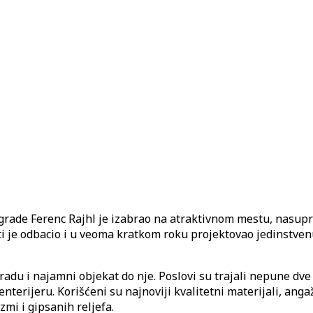
grade Ferenc Rajhl je izabrao na atraktivnom mestu, nasupr
ti je odbacio i u veoma kratkom roku projektovao jedinstven
radu i najamni objekat do nje. Poslovi su trajali nepune dve
 enterijeru. Korišćeni su najnoviji kvalitetni materijali, an
zmi i gipsanih reljefa.