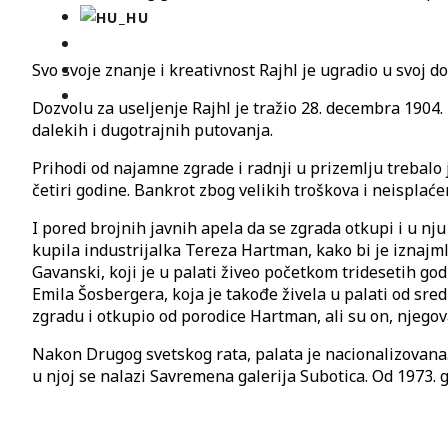
Svo svoje znanje i kreativnost Rajhl je ugradio u svoj 
Dozvolu za useljenje Rajhl je tražio 28. decembra 1904
dalekih i dugotrajnih putovanja.
Prihodi od najamne zgrade i radnji u prizemlju trebalo
četiri godine. Bankrot zbog velikih troškova i neisplać
I pored brojnih javnih apela da se zgrada otkupi i u nju 
kupila industrijalka Tereza Hartman, kako bi je iznajml
Gavanski, koji je u palati živeo početkom tridesetih go
Emila Šosbergera, koja je takođe živela u palati od sr
zgradu i otkupio od porodice Hartman, ali su on, njegova
Nakon Drugog svetskog rata, palata je nacionalizovana. 
u njoj se nalazi Savremena galerija Subotica. Od 1973. 