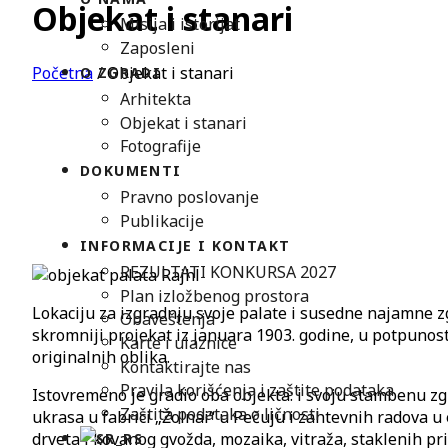
Objekat i stanari
Misija i istorijat
Zaposleni
Početna
/
Objekat i stanari
O ZGRADI
Arhitekta
Objekat i stanari
Fotografije
DOKUMENTI
Pravno poslovanje
Publikacije
INFORMACIJE I KONTAKT
REZULTATI KONKURSA 2027
Plan izložbenog prostora
Lokaciju za izgradnju svoje palate i susedne najamne z
Obaveštenja
skromniji projekat iz januara 1903. godine, u potpunos
Karte i ulaznice
originalnih oblika.
Kontaktirajte nas
Pravila korišćenja i zaštite podataka
Istovremeno je gradio oba objekta: i svoju stambenu zg
Zaštita podataka o ličnosti
ukrasa u fabrici „Žolnai“ u Pečuju i zahtevnih radova u
drveta i kovanog gvožda, mozaika, vitraža, staklenih pri