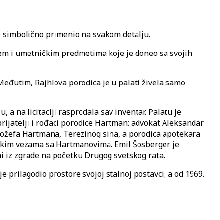
je simbolično primenio na svakom detalju.
jem i umetničkim predmetima koje je doneo sa svojih
Međutim, Rajhlova porodica je u palati živela samo
, a na licitaciji rasprodala sav inventar. Palatu je
prijatelji i rođaci porodice Hartman: advokat Aleksandar
e Jožefa Hartmana, Terezinog sina, a porodica apotekara
ođačkim vezama sa Hartmanovima. Emil Šosberger je
ani iz zgrade na početku Drugog svetskog rata.
 prilagodio prostore svojoj stalnoj postavci, a od 1969.