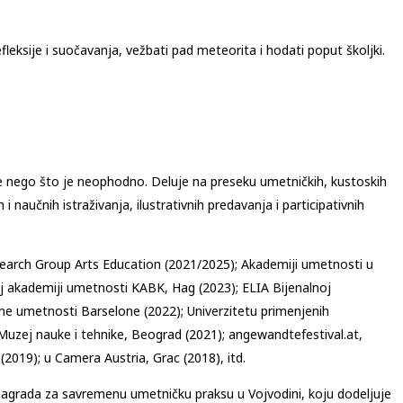
eksije i suočavanja, vežbati pad meteorita i hodati poput školjki.
je nego što je neophodno. Deluje na preseku umetničkih, kustoskih
i naučnih istraživanja, ilustrativnih predavanja i participativnih
esearch Group Arts Education (2021/2025); Akademiji umetnosti u
 akademiji umetnosti KABK, Hag (2023); ELIA Bijenalnoj
ne umetnosti Barselone (2022); Univerzitetu primenjenih
Muzej nauke i tehnike, Beograd (2021); angewandtefestival.at,
(2019); u Camera Austria, Grac (2018), itd.
ja nagrada za savremenu umetničku praksu u Vojvodini, koju dodeljuje