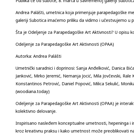
Publika će od subote, 8. marta u Savremenoj galeriji Suboti
Andrea Palášti, umetnica koja primenjuje parapedagoške m
galeriji Subotica imaćemo priliku da vidimo i učestvujemo u 
Šta je Odeljenje za Parapedagoške Art Aktivnosti? U opisu k
Odeljenje za Parapedagoške Art Aktivnosti (OPAA)
Autorka: Andrea Palášti
Umetnički saradnici i doprinosi: Sanja Anđelković, Danica Bića
Janković, Mirko Jeremić, Nemanja Jocić, Mila Jovčevski, Rale 
Konstantinos Petrović, Daniel Popović, Milica Sekulić, Monika 
(woodiana.today)
Odeljenje za Parapedagoške Art Aktivnosti (OPAA) je interakt
kolektivno delovanje.
Inspirisano nasleđem konceptualne umetnosti, hepeninga i in
kroz kreativnu praksu i kako umetnost može preoblikovati n