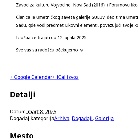
Zavod za kulturu Vojvodine, Novi Sad (2016); i Forumovu lik
Članica je umetničkog saveta galerije SULUV, deo tima ume
Sadu, gde vodi predmet Likovni elementi, povezujući svoje k
Izložba će trajati do 12. aprila 2025.
Sve vas sa radošću očekujemo
☺
+ Google Calendar
+ iCal izvoz
Detalji
Datum:
mart 8, 2025
Događaj kategorija
Arhiva
,
Događaji
,
Galerija
Mesto