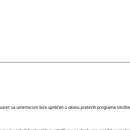
usret sa umetnicom biće upriličen u okviru pratećih programa izložb