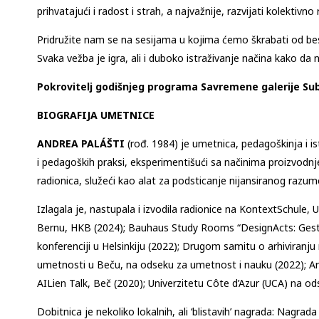
prihvatajući i radost i strah, a najvažnije, razvijati kolektivno
Pridružite nam se na sesijama u kojima ćemo škrabati od besa
Svaka vežba je igra, ali i duboko istraživanje načina kako da
Pokrovitelj godišnjeg programa Savremene galerije Sub
BIOGRAFIJA UMETNICE
ANDREA PALÁŠTI
(rođ. 1984) je umetnica, pedagoškinja i i
i pedagoških praksi, eksperimentišući sa načinima proizvodnje zn
radionica, služeći kao alat za podsticanje nijansiranog razu
Izlagala je, nastupala i izvodila radionice na KontextSchul
Bernu, HKB (2024); Bauhaus Study Rooms “DesignActs: Gestu
konferenciji u Helsinkiju (2022); Drugom samitu o arhivira
umetnosti u Beču, na odseku za umetnost i nauku (2022); Ars
AILien Talk, Beč (2020); Univerzitetu Côte d’Azur (UCA) na ods
Dobitnica je nekoliko lokalnih, ali ‘blistavih’ nagrada: Nag