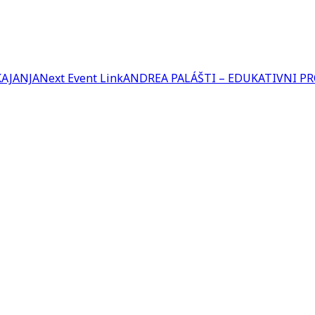
KAJANJA
Next
Event
Link
ANDREA PALÁŠTI – EDUKATIVNI PR