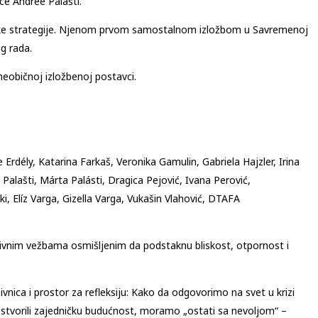
ce Andree Palášti.
čke strategije. Njenom prvom samostalnom izložbom u Savremenoj
g rada.
eobičnoj izložbenoj postavci.
 Erdély, Katarina Farkaš, Veronika Gamulin, Gabriela Hajzler, Irina
 Palašti, Márta Palásti, Dragica Pejović, Ivana Perović,
ki, Elíz Varga, Gizella Varga, Vukašin Vlahović, DTAFA
ativnim vežbama osmišljenim da podstaknu bliskost, otpornost i
ica i prostor za refleksiju: Kako da odgovorimo na svet u krizi
stvorili zajedničku budućnost, moramo „ostati sa nevoljom“ –