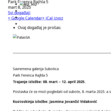
Park Ferenca Rajhla 5
mart 8, 2025
Svi događaji
+ Google Calendar
+ iCal izvoz
Ovaj događaj je prošao.
Savremena galerija Subotica
Park Ferenca Rajhla 5
Trajanje izložbe: 08. mart – 12. april 2025.
Postavka će se moći pogledati od subote, 8. marta 2025. a s
Kustoskinja izložbe: Jasmina Jovančić Vidaković