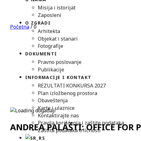
Misija i istorijat
Zaposleni
O ZGRADI
Početna
/
0
Arhitekta
Objekat i stanari
Fotografije
DOKUMENTI
Pravno poslovanje
Publikacije
INFORMACIJE I KONTAKT
REZULTATI KONKURSA 2027
Plan izložbenog prostora
Obaveštenja
Karte i ulaznice
Kontaktirajte nas
Pravila korišćenja i zaštite podataka
ANDREA PALÁŠTI: OFFICE FOR 
Zaštita podataka o ličnosti