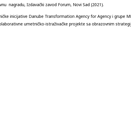
ovnu nagradu, Izdavački zavod Forum, Novi Sad (2021).
tničke inicijative Danube Transformation Agency for Agency i grup
olaborativne umetničko-istraživačke projekte sa obrazovnim strateg