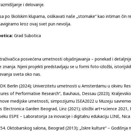
 razmišljanje i delovanje.
 po školskim klupama, oslikavati naše „stomake“ kao intiman čin refl
 navigiramo kroz ovaj svet pun nevolja.
otica:
Grad Subotica
straživačica posvećena umetnosti objašnjavanja – ponekad i detaljni
anja. Njeni projekti predstavljaju se u formi foto-izložbi, istorijskih 
mevanja sveta oko nas.
e, UDK Berlin (2024); Univerzitetu umetnosti u Amsterdamu u okviru R
res of Performative Research”, Bauhaus, Dessau (2023); Kraljevskoj
nju nove medijske umetnosti, simpozijumu ISEA2022 u Muzeju savreme
 Electronica Garden Beograd, Linz (2021); izložbi art+science 2021, 
eku ESPE – Laboratorija za inovacije i digitalnu edukaciju LINE, Nica 
rada 54. Oktobarskog salona, Beograd (2013); „Iskre kulture“ – Godišn