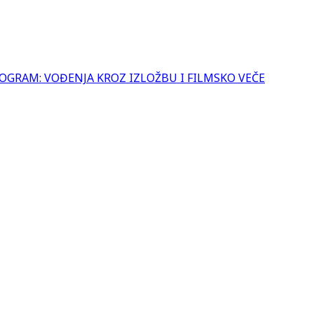
OGRAM: VOĐENJA KROZ IZLOŽBU I FILMSKO VEČE