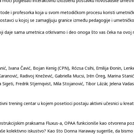
ca moći pogledati interaktivnu izložbenu postavku novosadske umetni
etode i profesorka koja u svom metodičkom procesu koristi umetni
postavci u kojoj se zamagljuju granice između pedagogije i umetničko
oji daje sama umetnica otkrivamo i deo onoga što vas čeka na ovoj n
nić, Ivana Čavić, Bojan Kenig (CPN), Rózsa Csihi, Emilija Đonin, Lenke
Karanović, Radivoj Knežević, Gabriella Mucsi, Irén Öreg, Marina Stanić
Sigeti, Fredrik Stjernqvist, Mila Stojanović, Tibor Lázár, Jelena Vadas
ivni trening centar u kojem posetioci postaju aktivni učesnici u kre
strukcijskim praksama Fluxus-a, OPAA funkcioniše kao otvorena pozivn
aše kolektivno iskustvo? Kao što Donna Haraway sugeriše, da bismo 