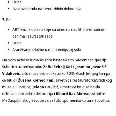
Užina
Nastavak rada na temu zidnih dekoracija
1. jul
ART kviz iz oblasti koje su učesnici naučili u prethodnim
danima i završetak rada
Užina
Aranžiranje izložbe u multimedijskoj sobi
Na svim aktivnostima asistira kustoski tim Savremene galerije
Subotica uz animatorku
Žofiu Sekelj Koš
i
Jasminu Jovančić
Vidaković
, višu muzejsku edukatorku SGSU.
Gosti letnjeg kampa
će biti
dr Žužana Korhec Pap,
savetnica restauratorka
Gradskog
muzeja Subotica,
Jelena Grujičić
, umetnica koja se bavila
oslikavanjem zidnih dekoracija i
Rihard Rac Morvai
, istoričar
Međuopštinskog zavoda za zaštitu spomenika kulture Subotica.