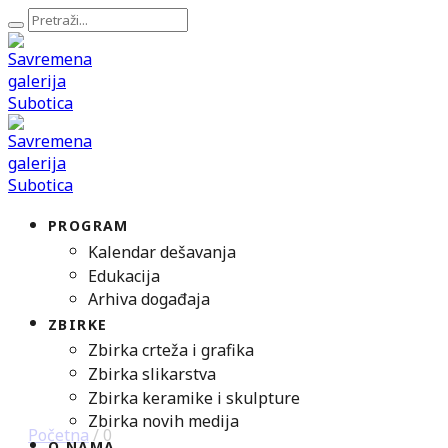
PROGRAM
Kalendar dešavanja
Edukacija
Arhiva događaja
ZBIRKE
Zbirka crteža i grafika
Zbirka slikarstva
Zbirka keramike i skulpture
Zbirka novih medija
Početna
/
0
O NAMA