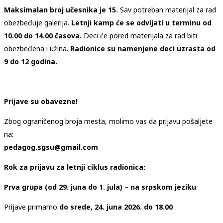
Maksimalan broj učesnika je 15.
Sav potreban materijal za rad
obezbeđuje galerija.
Letnji kamp će se odvijati u terminu od
10.00 do 14.00 časova.
Deci će pored materijala za rad biti
obezbeđena i užina.
Radionice su namenjene deci uzrasta od
9 do 12 godina.
Prijave su obavezne!
Zbog ograničenog broja mesta, molimo vas da prijavu pošaljete
na:
pedagog.sgsu@gmail.com
Rok za prijavu za letnji ciklus radionica:
Prva grupa (od 29. juna do 1. jula) – na srpskom jeziku
Prijave primamo
do srede, 24. juna 2026. do 18.00