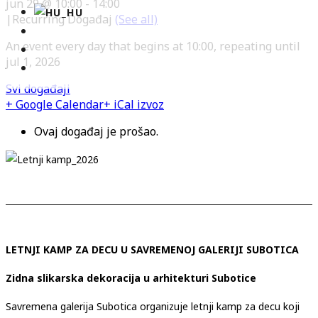
jun 29 @ 10:00
-
14:00
|
Recurring Događaj
(See all)
An event every day that begins at 10:00, repeating until
jul 1, 2026
Svi događaji
+ Google Calendar
+ iCal izvoz
Ovaj događaj je prošao.
LETNJI KAMP ZA DECU U SAVREMENOJ GALERIJI SUBOTICA
Zidna slikarska dekoracija u arhitekturi Subotice
Savremena galerija Subotica organizuje letnji kamp za decu koji