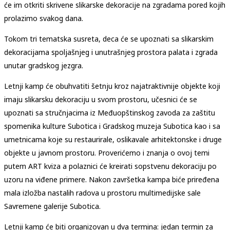
će im otkriti skrivene slikarske dekoracije na zgradama pored kojih
prolazimo svakog dana.
Tokom tri tematska susreta, deca će se upoznati sa slikarskim
dekoracijama spoljašnjeg i unutrašnjeg prostora palata i zgrada
unutar gradskog jezgra.
Letnji kamp će obuhvatiti šetnju kroz najatraktivnije objekte koji
imaju slikarsku dekoraciju u svom prostoru, učesnici će se
upoznati sa stručnjacima iz Međuopštinskog zavoda za zaštitu
spomenika kulture Subotica i Gradskog muzeja Subotica kao i sa
umetnicama koje su restaurirale, oslikavale arhitektonske i druge
objekte u javnom prostoru. Proverićemo i znanja o ovoj temi
putem ART kviza a polaznici će kreirati sopstvenu dekoraciju po
uzoru na viđene primere. Nakon završetka kampa biće priređena
mala izložba nastalih radova u prostoru multimedijske sale
Savremene galerije Subotica.
Letnji kamp će biti organizovan u dva termina: jedan termin za