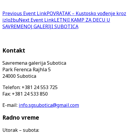
Previous
Event
Link
POVRATAK – Kustosko vođenje kroz
izložbu
Next
Event
Link
LETNJI KAMP ZA DECU U
SAVREMENOJ GALERIJI SUBOTICA
Kontakt
Savremena galerija Subotica
Park Ferenca Rajhla 5
24000 Subotica
Telefon: +381 24 553 725
Fax: +381 24 533 850
E-mail:
info.sgsubotica@gmail.com
Radno vreme
Utorak – subota: