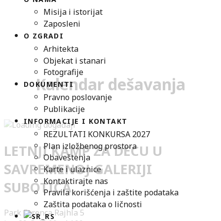
Misija i istorijat
Zaposleni
O ZGRADI
Arhitekta
Objekat i stanari
Fotografije
Kalendar dešavanja
DOKUMENTI
Pravno poslovanje
Publikacije
INFORMACIJE I KONTAKT
REZULTATI KONKURSA 2027
Plan izložbenog prostora
LETNJI KAMP ZA DECU U
Obaveštenja
SAVREMENOJ GALERIJI
Karte i ulaznice
Kontaktirajte nas
SUBOTICA
Pravila korišćenja i zaštite podataka
Zaštita podataka o ličnosti
Park Ferenca Rajhla 5