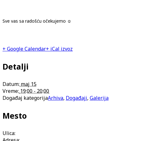
Sve vas sa radošću očekujemo ☺
+ Google Calendar
+ iCal izvoz
Detalji
Datum:
maj 15
Vreme:
19:00 - 20:00
Događaj kategorija
Arhiva
,
Događaji
,
Galerija
Mesto
Ulica:
Adresa: