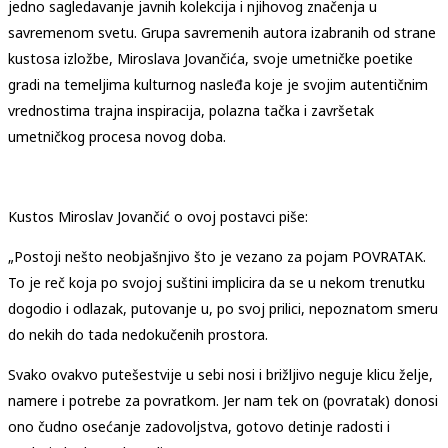
jedno sagledavanje javnih kolekcija i njihovog značenja u
savremenom svetu. Grupa savremenih autora izabranih od strane
kustosa izložbe, Miroslava Jovančića, svoje umetničke poetike
gradi na temeljima kulturnog nasleđa koje je svojim autentičnim
vrednostima trajna inspiracija, polazna tačka i završetak
umetničkog procesa novog doba.
Kustos Miroslav Jovančić o ovoj postavci piše:
„Postoji nešto neobjašnjivo što je vezano za pojam POVRATAK.
To je reč koja po svojoj suštini implicira da se u nekom trenutku
dogodio i odlazak, putovanje u, po svoj prilici, nepoznatom smeru
do nekih do tada nedokučenih prostora.
Svako ovakvo putešestvije u sebi nosi i brižljivo neguje klicu želje,
namere i potrebe za povratkom. Jer nam tek on (povratak) donosi
ono čudno osećanje zadovoljstva, gotovo detinje radosti i