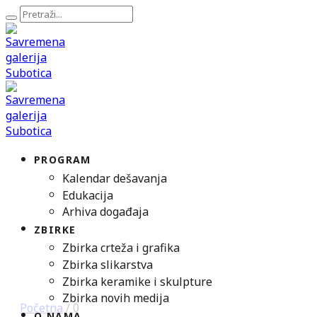
PROGRAM
Kalendar dešavanja
Edukacija
Arhiva događaja
ZBIRKE
Zbirka crteža i grafika
Zbirka slikarstva
Zbirka keramike i skulpture
Zbirka novih medija
Početna
/
0
O NAMA