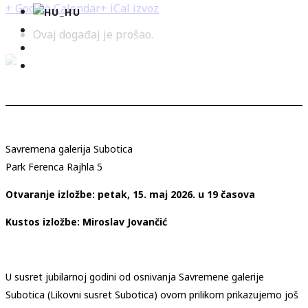
+ Google Calendar
+ iCal izvoz
Ovaj događaj je prošao.
Savremena galerija Subotica
Park Ferenca Rajhla 5
Otvaranje izložbe: petak, 15. maj 2026. u 19 časova
Kustos izložbe: Miroslav Jovančić
U susret jubilarnoj godini od osnivanja Savremene galerije
Subotica (Likovni susret Subotica) ovom prilikom prikazujemo još