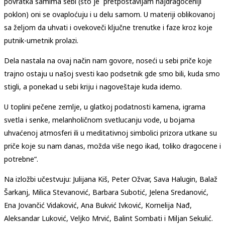
povratka samima sebi (što je pretpostavljam najdragoceniji
poklon) oni se ovaploćuju i u delu samom. U materiji oblikovanoj
sa željom da uhvati i ovekoveči ključne trenutke i faze kroz koje
putnik-umetnik prolazi.
Dela nastala na ovaj način nam govore, noseći u sebi priče koje
trajno ostaju u našoj svesti kao podsetnik gde smo bili, kuda smo
stigli, a ponekad u sebi kriju i nagoveštaje kuda idemo.
U toplini pečene zemlje, u glatkoj podatnosti kamena, igrama
svetla i senke, melanholičnom svetlucanju vode, u bojama
uhvaćenoj atmosferi ili u meditativnoj simbolici prizora utkane su
priče koje su nam danas, možda više nego ikad, toliko dragocene i
potrebne“.
Na izložbi učestvuju: Julijana Kiš, Peter Ožvar, Sava Halugin, Balaž
Šarkanj, Milica Stevanović, Barbara Subotić, Jelena Sredanović,
Ena Jovančić Vidaković, Ana Bukvić Ivković, Kornelija Nađ,
Aleksandar Luković, Veljko Mrvić, Balint Sombati i Miljan Sekulić.