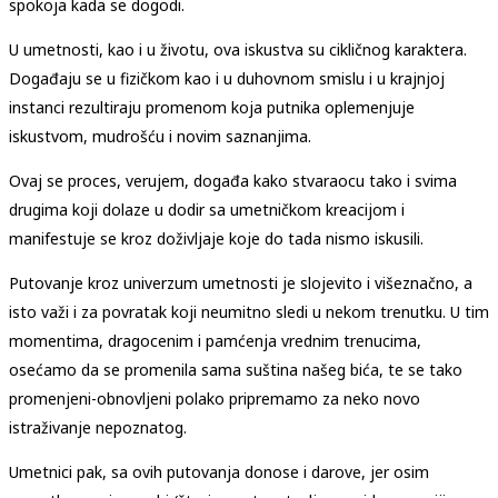
spokoja kada se dogodi.
U umetnosti, kao i u životu, ova iskustva su cikličnog karaktera.
Događaju se u fizičkom kao i u duhovnom smislu i u krajnjoj
instanci rezultiraju promenom koja putnika oplemenjuje
iskustvom, mudrošću i novim saznanjima.
Ovaj se proces, verujem, događa kako stvaraocu tako i svima
drugima koji dolaze u dodir sa umetničkom kreacijom i
manifestuje se kroz doživljaje koje do tada nismo iskusili.
Putovanje kroz univerzum umetnosti je slojevito i višeznačno, a
isto važi i za povratak koji neumitno sledi u nekom trenutku. U tim
momentima, dragocenim i pamćenja vrednim trenucima,
osećamo da se promenila sama suština našeg bića, te se tako
promenjeni-obnovljeni polako pripremamo za neko novo
istraživanje nepoznatog.
Umetnici pak, sa ovih putovanja donose i darove, jer osim