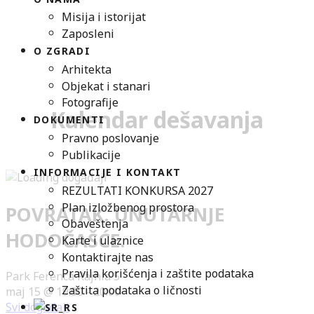
Misija i istorijat
Zaposleni
O ZGRADI
Arhitekta
Objekat i stanari
Fotografije
Kalendar dešavanja
DOKUMENTI
Pravno poslovanje
Publikacije
INFORMACIJE I KONTAKT
REZULTATI KONKURSA 2027
Plan izložbenog prostora
POVRATAK. UNUTARNJE
Obaveštenja
HODOČAŠĆE.
Karte i ulaznice
Kontaktirajte nas
Pravila korišćenja i zaštite podataka
Park Ferenca Rajhla 5
Zaštita podataka o ličnosti
maj 15 @ 19:00
-
20:00
Svi događaji