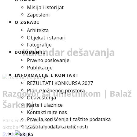
Misija i istorijat
Zaposleni
O ZGRADI
Arhitekta
Objekat i stanari
Fotografije
Kalendar dešavanja
DOKUMENTI
Pravno poslovanje
Publikacije
INFORMACIJE I KONTAKT
REZULTATI KONKURSA 2027
Plan izložbenog prostora
Razgovor sa umetnikom | Balaž
Obaveštenja
Šarkanj
Karte i ulaznice
Kontaktirajte nas
Pravila korišćenja i zaštite podataka
Park Ferenca Rajhla 5
Zaštita podataka o ličnosti
oktobar 30, 2024 @ 18:00
-
19:00
Svi događaji