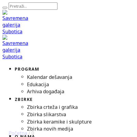
PROGRAM
Kalendar dešavanja
Edukacija
Arhiva događaja
ZBIRKE
Zbirka crteža i grafika
Zbirka slikarstva
Zbirka keramike i skulpture
Zbirka novih medija
Početna
/
0
O NAMA