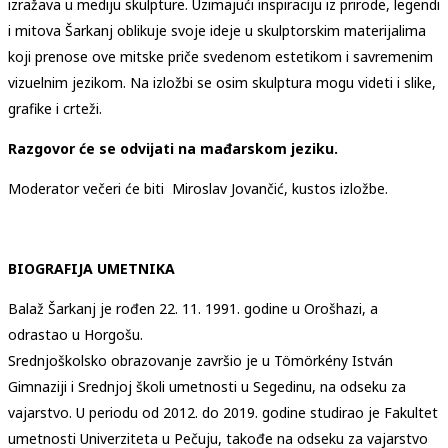
izražava u mediju skulpture. Uzimajući inspiraciju iz prirode, legendi
i mitova Šarkanj oblikuje svoje ideje u skulptorskim materijalima
koji prenose ove mitske priče svedenom estetikom i savremenim
vizuelnim jezikom. Na izložbi se osim skulptura mogu videti i slike,
grafike i crteži.
Razgovor će se odvijati na mađarskom jeziku.
Moderator večeri će biti Miroslav Jovančić, kustos izložbe.
BIOGRAFIJA UMETNIKA
Balaž Šarkanj je rođen 22. 11. 1991. godine u Orošhazi, a
odrastao u Horgošu.
Srednjoškolsko obrazovanje završio je u Tömörkény István
Gimnaziji i Srednjoj školi umetnosti u Segedinu, na odseku za
vajarstvo. U periodu od 2012. do 2019. godine studirao je Fakultet
umetnosti Univerziteta u Pečuju, takođe na odseku za vajarstvo