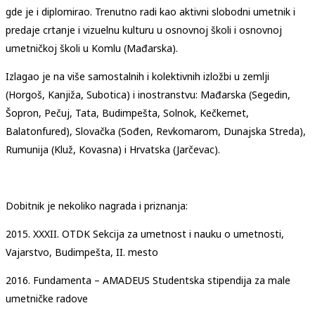
gde je i diplomirao. Trenutno radi kao aktivni slobodni umetnik i
predaje crtanje i vizuelnu kulturu u osnovnoj školi i osnovnoj
umetničkoj školi u Komlu (Mađarska).
Izlagao je na više samostalnih i kolektivnih izložbi u zemlji
(Horgoš, Kanjiža, Subotica) i inostranstvu: Mađarska (Segedin,
Šopron, Pečuj, Tata, Budimpešta, Solnok, Kečkemet,
Balatonfured), Slovačka (Sođen, Revkomarom, Dunajska Streda),
Rumunija (Kluž, Kovasna) i Hrvatska (Jarčevac).
Dobitnik je nekoliko nagrada i priznanja:
2015. XXXII. OTDK Sekcija za umetnost i nauku o umetnosti,
Vajarstvo, Budimpešta, II. mesto
2016. Fundamenta – AMADEUS Studentska stipendija za male
umetničke radove