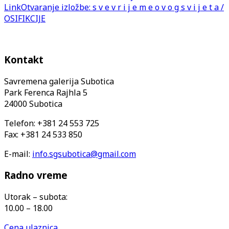
Link
Otvaranje izložbe: s v e v r i j e m e o v o g s v i j e t a /
OSIFIKCIJE
Kontakt
Savremena galerija Subotica
Park Ferenca Rajhla 5
24000 Subotica
Telefon: +381 24 553 725
Fax: +381 24 533 850
E-mail:
info.sgsubotica@gmail.com
Radno vreme
Utorak – subota:
10.00 – 18.00
Cena ulaznica