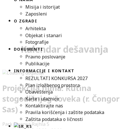
Misija i istorijat
Zaposleni
O ZGRADI
Arhitekta
Objekat i stanari
Fotografije
Kalendar dešavanja
DOKUMENTI
Pravno poslovanje
Publikacije
INFORMACIJE I KONTAKT
REZULTATI KONKURSA 2027
Plan izložbenog prostora
Projekcija filma: Rutina
Obaveštenja
stogodišnjeg čoveka (r. Čongor
Karte i ulaznice
Kontaktirajte nas
Sas)
Pravila korišćenja i zaštite podataka
Zaštita podataka o ličnosti
Park Ferenca Rajhla 5