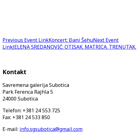
Previous
Event
Link
Koncert: Đani Šehu
Next
Event
Link
JELENA SREDANOVIĆ: OTISAK. MATRICA. TRENUTAK.
Kontakt
Savremena galerija Subotica
Park Ferenca Rajhla 5
24000 Subotica
Telefon: +381 24 553 725
Fax: +381 24 533 850
E-mail:
info.sgsubotica@gmail.com