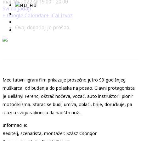
maj 11, 2022 @ 19:00
-
20:00
Svi događaji
+ Google Calendar
+ iCal izvoz
Ovaj događaj je prošao.
Meditativni igrani film prikazuje prosečno jutro 99-godišnjeg
muškarca, od buđenja do polaska na posao. Glavni protagonista
je Bellányi Ferenc, oštrač noževa, vozač, auto instruktor i pionir
motociklizma. Starac se budi, umiva, oblači, brije, doručkuje, pa
izlazi u svoju radionicu da naoštri nož…
Informacije:
Reditelj, scenarista, montažer: Szász Csongor