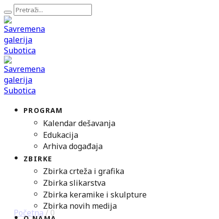
PROGRAM
Kalendar dešavanja
Edukacija
Arhiva događaja
ZBIRKE
Zbirka crteža i grafika
Zbirka slikarstva
Zbirka keramike i skulpture
Zbirka novih medija
Početna
/
0
O NAMA