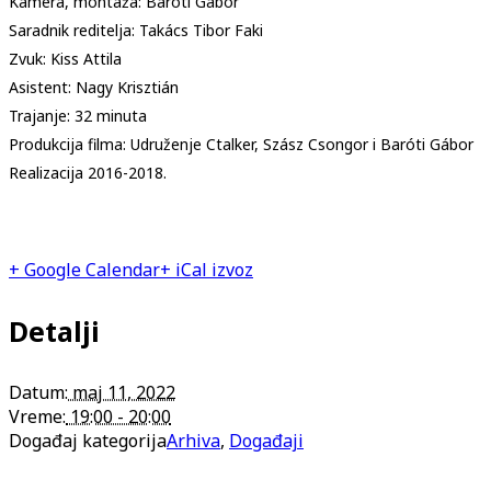
Kamera, montaža: Baróti Gábor
Saradnik reditelja: Takács Tibor Faki
Zvuk: Kiss Attila
Asistent: Nagy Krisztián
Trajanje: 32 minuta
Produkcija filma: Udruženje Ctalker, Szász Csongor i Baróti Gábor
Realizacija 2016-2018.
+ Google Calendar
+ iCal izvoz
Detalji
Datum:
maj 11, 2022
Vreme:
19:00 - 20:00
Događaj kategorija
Arhiva
,
Događaji