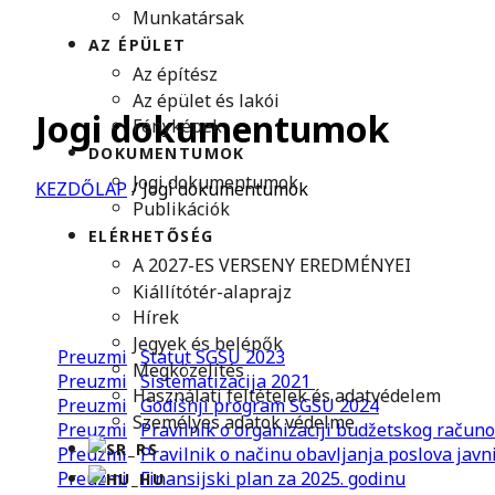
Munkatársak
AZ ÉPÜLET
Az építész
Az épület és lakói
Jogi dokumentumok
Fényképek
DOKUMENTUMOK
Jogi dokumentumok
KEZDŐLAP
/
Jogi dokumentumok
Publikációk
ELÉRHETŐSÉG
A 2027-ES VERSENY EREDMÉNYEI
Kiállítótér-alaprajz
Hírek
Jegyek és belépők
Preuzmi
Statut SGSU 2023
Megközelítés
Preuzmi
Sistematizacija 2021
Használati feltételek és adatvédelem
Preuzmi
Godišnji program SGSU 2024
Személyes adatok védelme
Preuzmi
Pravilnik o organizaciji budžetskog račun
Preuzmi
Pravilnik o načinu obavljanja poslova jav
Preuzmi
Finansijski plan za 2025. godinu