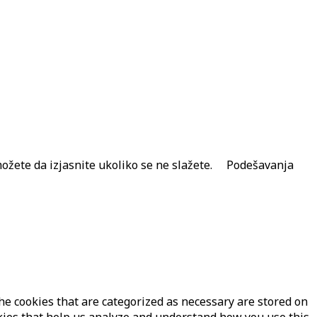
ožete da izjasnite ukoliko se ne slažete.
Podešavanja
he cookies that are categorized as necessary are stored on
ookies that help us analyze and understand how you use this