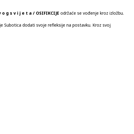
v o g s v i j e t a / OSIFIKCIJE
održaće se vođenje kroz izložbu.
e Subotica dodati svoje refleksije na postavku. Kroz svoj