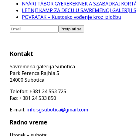
NYÁRI TÁBOR GYEREKEKNEK A SZABADKAI KORT
LETNJI KAMP ZA DECU U SAVREMENOJ GALERIJI
POVRATAK – Kustosko vođenje kroz izložbu
Kontakt
Savremena galerija Subotica
Park Ferenca Rajhla 5
24000 Subotica
Telefon: +381 24 553 725
Fax: +381 24 533 850
E-mail:
info.sgsubotica@gmail.com
Radno vreme
Utorak – subota: