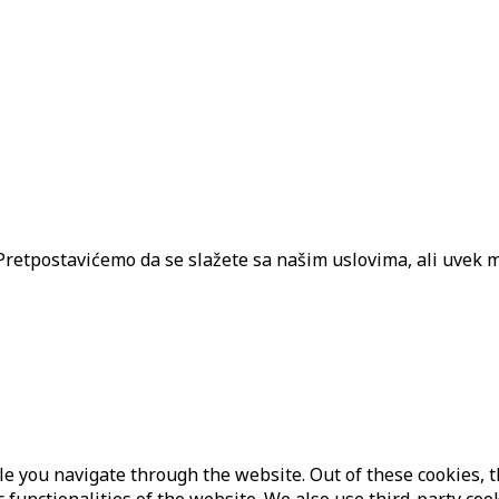
. Pretpostavićemo da se slažete sa našim uslovima, ali uvek m
e you navigate through the website. Out of these cookies, t
c functionalities of the website. We also use third-party c