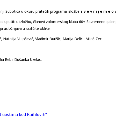
iji Subotica u okviru pratećih programa izložbe
s v e v r i j e m e o 
as uputiti u izložbu, članovi volonterskog kluba 60+ Savremene galerij
a usložnjava u različite oblike.
ć, Natalija Vujošević, Vladimir Đurišić, Marija Delić i Miloš Zec.
ilia Reb i Dušanka Uzelac.
 gostima kod Rajhlovih“