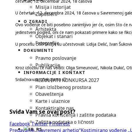
četvrtak, 12. decembar 2024, 18 časova
Misija i istorijat
U četvrtak, 12. decembra 2024, 18 časova u Savremenoj galer
Zaposleni
O ZGRADI
Ovo vođenje će biti posebno zanimljivo jer će, osim što će n
Arhitekta
jedinstveni pogled, oni će nam pokazati primere kako se fikcij
Objekat i stanari
Fotografije
U procesu OSI
FIKCIJA
su učestvovali: Lidija Delić, Ivan Šukovi
DOKUMENTI
Pravno poslovanje
Publikacije
Kroz izložbu će nas voditi: Olga Simeunović, Nikola Dukić, Ot
INFORMACIJE I KONTAKT
Srdačno vas očekujemo 🙂
REZULTATI KONKURSA 2027
Plan izložbenog prostora
Obaveštenja
Karte i ulaznice
Kontaktirajte nas
Sviđa Vam se ovaj post?
Pravila korišćenja i zaštite podataka
Zaštita podataka o ličnosti
Facebook
Twitter
Pinterest
Predavanje „Savremeni arhetip“
Kostimirano vođenje „U