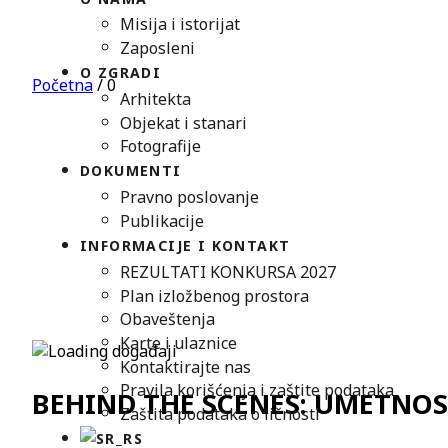
Misija i istorijat
Zaposleni
O ZGRADI
Početna
/
0
Arhitekta
Objekat i stanari
Fotografije
DOKUMENTI
Pravno poslovanje
Publikacije
INFORMACIJE I KONTAKT
REZULTATI KONKURSA 2027
Plan izložbenog prostora
Obaveštenja
Karte i ulaznice
Kontaktirajte nas
Pravila korišćenja i zaštite podataka
BEHIND THE SCENES: UMETNOS
Zaštita podataka o ličnosti