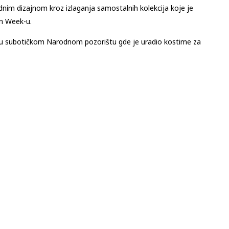
nim dizajnom kroz izlaganja samostalnih kolekcija koje je
on Week-u.
af u subotičkom Narodnom pozorištu gde je uradio kostime za