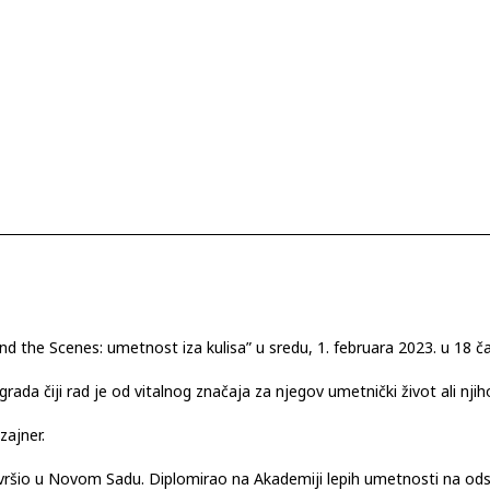
nd the Scenes: umetnost iza kulisa” u sredu, 1. februara 2023. u 18 č
grada čiji rad je od vitalnog značaja za njegov umetnički život ali nj
zajner.
završio u Novom Sadu. Diplomirao na Akademiji lepih umetnosti na o