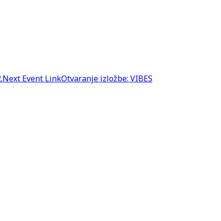
.
Next
Event
Link
Otvaranje izložbe: VIBES