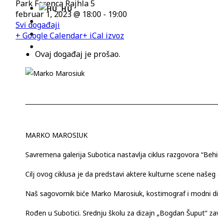
Park Ferenca Rajhla 5
februar 1, 2023 @ 18:00
-
19:00
Svi događaji
+ Google Calendar
+ iCal izvoz
Ovaj događaj je prošao.
MARKO MAROSIUK
Savremena galerija Subotica nastavlja ciklus razgovora “Behi
Cilj ovog ciklusa je da predstavi aktere kulturne scene našeg 
Naš sagovornik biće Marko Marosiuk, kostimograf i modni di
Rođen u Subotici. Srednju školu za dizajn „Bogdan Šuput“ 