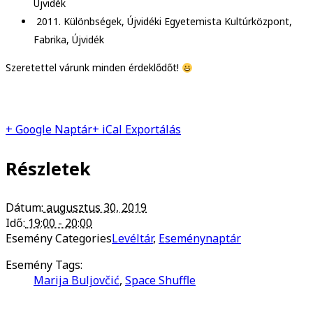
Újvidék
2011. Különbségek, Újvidéki Egyetemista Kultúrközpont,
Fabrika, Újvidék
Szeretettel várunk minden érdeklődőt!
+ Google Naptár
+ iCal Exportálás
Részletek
Dátum:
augusztus 30, 2019
Idő:
19:00 - 20:00
Esemény Categories
Levéltár
,
Eseménynaptár
Esemény Tags:
Marija Buljovčić
,
Space Shuffle