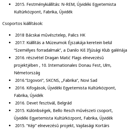
2015. Festménykiállítás: N-REM, Újvidéki Egyetemista
Kultúrközpont, Fabrika, Újvidék
Csoportos kiállítások:
2018 Bácskai művésztelep, Palics HK
2017. Kiállítás a Múzeumok Éjszakája keretein belül
“Személyes forradalmak”, a Danilo Kiš Ifjúsági Klub galériája
2016. részvétel Dragan Matić Flags elnevezésű
projektjében , 10. Internationales Donau Fest, Ulm,
Németország
2016.“Izgovori“, SKCNS, „Fabrika“, Novi Sad
2016. Kifogások, Újvidéki Egyetemista Kultúrközpont,
Fabrika, Újvidék
2016. Devet fesztivál, Belgrád
2015. Különbségek, Bello Resch művészeti csoport,
Újvidéki Egyetemista Kultúrközpont, Fabrika, Újvidék
2015. “Kép” elnevezésű projekt, Vajdasági Kortárs