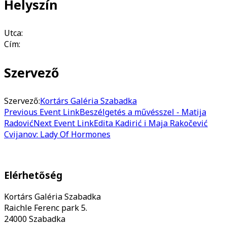
Helyszín
Utca:
Cím:
Szervező
Szervező:
Kortárs Galéria Szabadka
Previous
Event
Link
Beszélgetés a művésszel - Matija
Radović
Next
Event
Link
Edita Kadirić i Maja Rakočević
Cvijanov: Lady Of Hormones
Elérhetőség
Kortárs Galéria Szabadka
Raichle Ferenc park 5.
24000 Szabadka