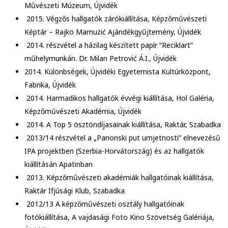
Művészeti Múzeum, Újvidék
2015. Végzős hallgatók zárókiállítása, Képzőművészeti
Képtár – Rajko Mamuzić Ajándékgyűjtemény, Újvidék
2014. részvétel a házilag készített papír “Reciklart”
műhelymunkán. Dr. Milan Petrović Á.I., Újvidék
2014. Különbségek, Újvidéki Egyetemista Kultúrközpont,
Fabrika, Újvidék
2014. Harmadikos hallgatók évvégi kiállítása, Hol Galéria,
Képzőművészeti Akadémia, Újvidék
2014. A Top 5 ösztöndíjasainak kiállítása, Raktár, Szabadka
2013/14 részvétel a „Panonski put umjetnosti” elnevezésű
IPA projektben (Szerbia-Horvátország) és az hallgatók
kiállításán Apatinban
2013. Képzőművészeti akadémiák hallgatóinak kiállítása,
Raktár Ifjúsági Klub, Szabadka
2012/13 A képzőművészeti osztály hallgatóinak
fotókiállítása, A vajdasági Foto Kino Szövetség Galériája,