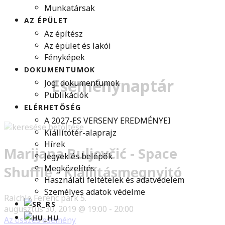
Munkatársak
AZ ÉPÜLET
Az építész
Az épület és lakói
Fényképek
DOKUMENTUMOK
Eseménynaptár
Jogi dokumentumok
Publikációk
ELÉRHETŐSÉG
A 2027-ES VERSENY EREDMÉNYEI
Kiállítótér-alaprajz
Hírek
Marijana Buljovčić - Space
Jegyek és belépők
Megközelítés
Shuffle - Kiállításmegnyitó
Használati feltételek és adatvédelem
Személyes adatok védelme
Raichle Ferenc park 5.
augusztus 30, 2019 @ 19:00
-
20:00
Az összes esemény