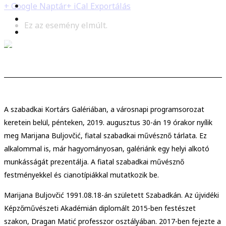
+ Google Naptár
+ iCal Exportálás
Ez az esemény elmúlt.
A szabadkai Kortárs Galériában, a városnapi programsorozat
keretein belül, pénteken, 2019. augusztus 30-án 19 órakor nyílik
meg Marijana Buljovčić, fiatal szabadkai művésznő tárlata. Ez
alkalommal is, már hagyományosan, galériánk egy helyi alkotó
munkásságát prezentálja. A fiatal szabadkai művésznő
festményekkel és cianotípiákkal mutatkozik be.
Marijana Buljovčić 1991.08.18-án született Szabadkán. Az újvidéki
Képzőművészeti Akadémián diplomált 2015-ben festészet
szakon, Dragan Matić professzor osztályában. 2017-ben fejezte a