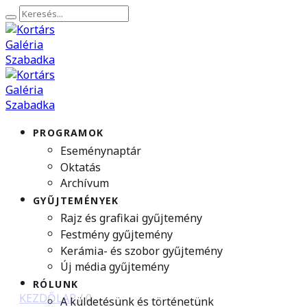
PROGRAMOK
Eseménynaptár
Oktatás
Archívum
GYŰJTEMÉNYEK
Rajz és grafikai gyűjtemény
Festmény gyűjtemény
Kerámia- és szobor gyűjtemény
Új média gyűjtemény
RÓLUNK
KEZDŐLAP
/
0
A küldetésünk és történetünk