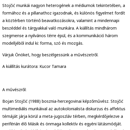
Stojčić munkái nagyon heterogének a médiumok tekintetében, a
formához és a pillanathoz igazodnak, és különös figyelmet fordít
a köztérben történő beavatkozásokra, valamint a mindennapi
beszéddel és tárgyakkal való munkára. A kiállítás mindhárom
szegmense a nyilvános térre épül, és a kommunikáció három
modelljéből indul ki: forma, szó és mozgás.
Várjuk Önöket, hogy beszélgessünk a művészetről.
A kiállítás kurátora: Kucor Tamara
A művészről:
Bojan Stojčić (1988) bosznia-hercegovinai képzőművész. Stojčić
multimediális munkáival az autokolonialista diskurzus és affektus
témáját járja körül a meta-jugoszláv térben, megkérdőjelezve a
periférián élő Másik és önmaga kollektív és egyéni látásmódját.