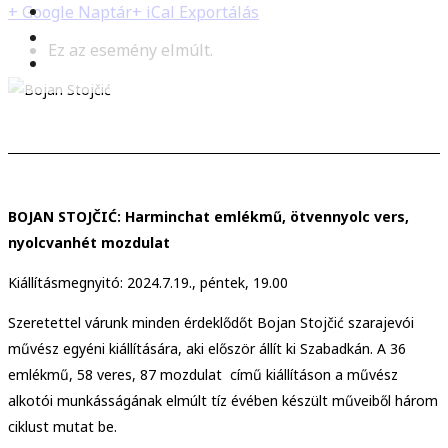
+ Google Naptár
+ iCal Exportálás
Ez az esemény elmúlt.
BOJAN STOJČIĆ: Harminchat emlékmű, ötvennyolc vers,
nyolcvanhét mozdulat
Kiállításmegnyitó: 2024.7.19., péntek, 19.00
Szeretettel várunk minden érdeklődőt Bojan Stojčić szarajevói
művész egyéni kiállítására, aki először állít ki Szabadkán. A 36
emlékmű, 58 veres, 87 mozdulat című kiállításon a művész
alkotói munkásságának elmúlt tíz évében készült műveiből három
ciklust mutat be.