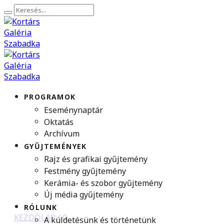
PROGRAMOK
Eseménynaptár
Oktatás
Archívum
GYŰJTEMÉNYEK
Rajz és grafikai gyűjtemény
Festmény gyűjtemény
Kerámia- és szobor gyűjtemény
Új média gyűjtemény
RÓLUNK
KEZDŐLAP
/
0
A küldetésünk és történetünk