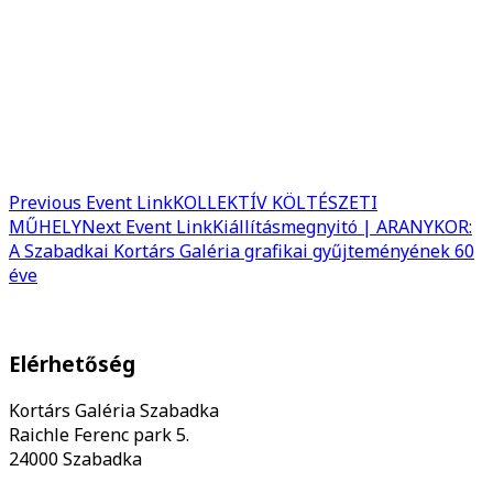
Previous
Event
Link
KOLLEKTÍV KÖLTÉSZETI
MŰHELY
Next
Event
Link
Kiállításmegnyitó | ARANYKOR:
A Szabadkai Kortárs Galéria grafikai gyűjteményének 60
éve
Elérhetőség
Kortárs Galéria Szabadka
Raichle Ferenc park 5.
24000 Szabadka