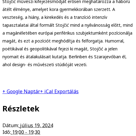
Stojčić művészi kifejezésmódját erősen meghatározza a háború
átélt élménye, amelyet kora gyermekkorában szerzett. A
veszteség, a hiány, a kirekedés és a tranzíció intenzív
tapasztalatai által formált Stojčić mind a nyilvánosság előtt, mind
a magánéletében európai periférikus szubjektumként pozícionálja
magát, és ezt a pozíciót meghódítja és felforgatja. Humorral,
poétikával és geopolitikával fejezi ki magát, Stojčić a jelen
nyomait és átalakulásait kutatja. Berlinben és Szarajevóban él,
ahol design- és művészeti stúdióját vezeti.
+ Google Naptár
+ iCal Exportálás
Részletek
Dátum:
július 19, 2024
Idő:
19:00 - 19:30