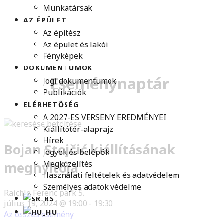
Munkatársak
AZ ÉPÜLET
Az építész
Az épület és lakói
Fényképek
DOKUMENTUMOK
Eseménynaptár
Jogi dokumentumok
Publikációk
ELÉRHETŐSÉG
A 2027-ES VERSENY EREDMÉNYEI
Kiállítótér-alaprajz
Hírek
Bojan Stojčić kiállításának
Jegyek és belépők
Megközelítés
megnyitója
Használati feltételek és adatvédelem
Személyes adatok védelme
Raichle Ferenc park 5.
július 19, 2024 @ 19:00
-
19:30
Az összes esemény