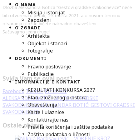
O NAMA
Izložba Aleksandra Botića “Gestovi gradske svakodnevice” neće
Misija i istorijat
biti otvorena u petak, 19. marta 2021. a o novom terminu
Zaposleni
otvaranja izložbe bićete naknadno obavešteni.
O ZGRADI
Sačuvajmo jedni druge!
Arhitekta
Objekat i stanari
Fotografije
DOKUMENTI
Pravno poslovanje
Publikacije
Sviđa Vam se ovaj post?
INFORMACIJE I KONTAKT
REZULTATI KONKURSA 2027
Facebook
Twitter
Pinterest
Plan izložbenog prostora
ALEKSANDAR BOTIĆ: GESTOVI GRADSKE
Obaveštenja
SVAKODNEVICE
ALEKSANDAR BOTIĆ: GESTOVI GRADSKE
SVAKODNEVICE
Karte i ulaznice
Kontaktirajte nas
Ostale objave
Pravila korišćenja i zaštite podataka
Zaštita podataka o ličnosti