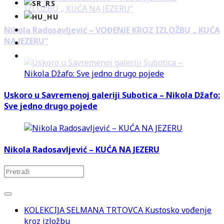
Nikola Radosavljević – VOĐENJE KROZ IZLOŽBU „ KUĆA
NA JEZERU“
Uskoro u Savremenoj galeriji Subotica – Nikola Džafo:
Sve jedno drugo pojede
Nikola Radosavljević – KUĆA NA JEZERU
KOLEKCIJA SELMANA TRTOVCA Kustosko vođenje
kroz izložbu