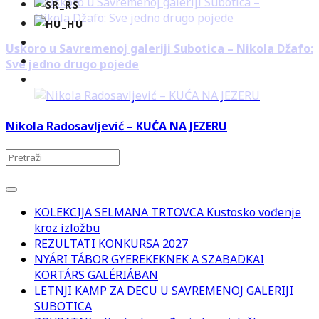
Uskoro u Savremenoj galeriji Subotica – Nikola Džafo:
Sve jedno drugo pojede
Nikola Radosavljević – KUĆA NA JEZERU
KOLEKCIJA SELMANA TRTOVCA Kustosko vođenje
kroz izložbu
REZULTATI KONKURSA 2027
NYÁRI TÁBOR GYEREKEKNEK A SZABADKAI
KORTÁRS GALÉRIÁBAN
LETNJI KAMP ZA DECU U SAVREMENOJ GALERIJI
SUBOTICA