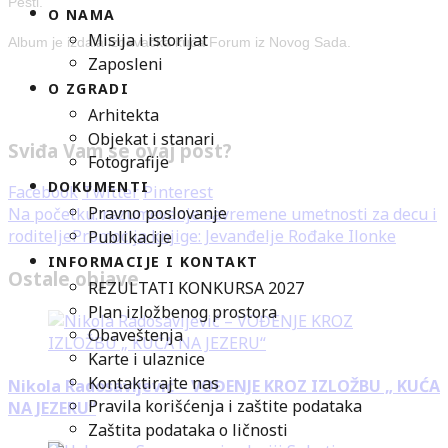
Pešti.
O NAMA
Misija i istorijat
Album je izdala izdavačka kuća Forum iz Novog Sada.
Zaposleni
O ZGRADI
Arhitekta
Objekat i stanari
Sviđa Vam se ovaj post?
Fotografije
DOKUMENTI
Facebook
Twitter
Pinterest
Pravno poslovanje
Na početku: razumevanje savremene umetnosti za decu i
roditelje
Promocija knjige: Jevanđelje Rođake Ilonke
Publikacije
INFORMACIJE I KONTAKT
Ostale objave
REZULTATI KONKURSA 2027
Plan izložbenog prostora
Obaveštenja
Karte i ulaznice
Kontaktirajte nas
Nikola Radosavljević – VOĐENJE KROZ IZLOŽBU „ KUĆA
Pravila korišćenja i zaštite podataka
NA JEZERU“
Zaštita podataka o ličnosti