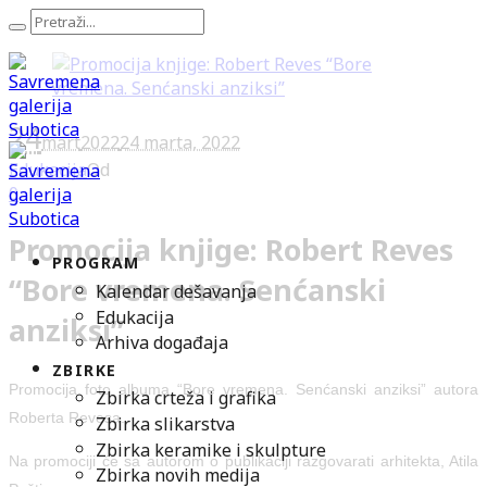
24
mart
2022
24 marta, 2022
Edukacija
Od
0
Promocija knjige: Robert Reves
PROGRAM
“Bore vremena. Senćanski
Kalendar dešavanja
Edukacija
anziksi”
Arhiva događaja
ZBIRKE
Promocija foto albuma “Bore vremena. Senćanski anziksi” autora
Zbirka crteža i grafika
Roberta Revesa.
Zbirka slikarstva
Zbirka keramike i skulpture
Na promociji će sa autorom o publikaciji razgovarati arhitekta, Atila
Zbirka novih medija