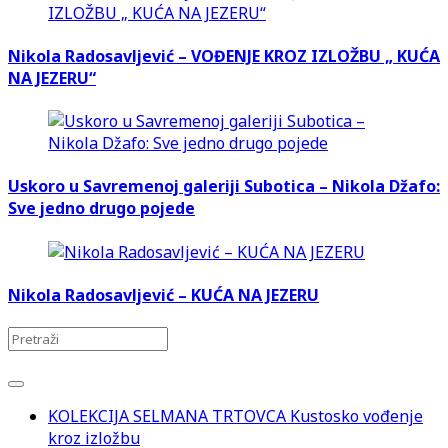
Nikola Radosavljević – VOĐENJE KROZ IZLOŽBU „ KUĆA
NA JEZERU“
Uskoro u Savremenoj galeriji Subotica – Nikola Džafo:
Sve jedno drugo pojede
Nikola Radosavljević – KUĆA NA JEZERU
KOLEKCIJA SELMANA TRTOVCA Kustosko vođenje
kroz izložbu