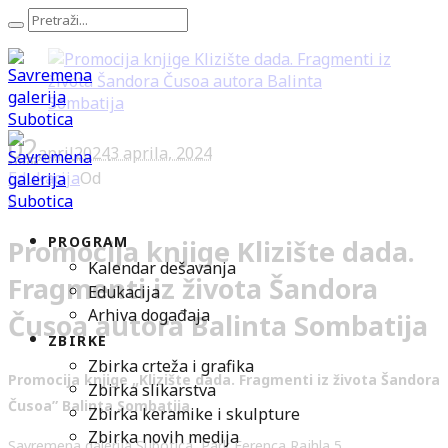
02
april
2024
3 aprila, 2024
Edukacija
Od
0
PROGRAM
Promocija knjige Klizište dada.
Kalendar dešavanja
Fragmenti iz života Šandora
Edukacija
Arhiva događaja
Čusoa autora Balinta Sombatija
ZBIRKE
Zbirka crteža i grafika
Promocija knjige „Klizište dada. Fragmenti iz života Šandora
Zbirka slikarstva
Čusoa” Balinta Sombatija
Zbirka keramike i skulpture
Zbirka novih medija
Savremena galerija Subotica, Park Ferenca Rajhla 5.