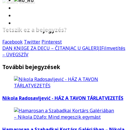
Tetszik ez a bejegyzés?
Facebook
Twitter
Pinterest
DAN KNJIGE ZA DECU – ČITANJAC U GALERIJI
Filmvetítés
– ÜVEGSZÍV
További bejegyzések
Nikola Radosavljević - HÁZ A TAVON TÁRLATVEZETÉS
Hamarosan a Szabadkai Kortárs Galériában – Nikola