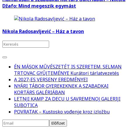
Džafo: Mind megeszik egymást
Nikola Radosavljević – Ház a tavon
ÉN MÁSOK MŰVÉSZETÉT IS SZERETEM. SELMAN
TRTOVAC GYŰJTEMÉNYE Kurátori tárlatvezetés
A 2027-ES VERSENY EREDMÉNYEI
NYÁRI TÁBOR GYEREKEKNEK A SZABADKAI
KORTÁRS GALÉRIÁBAN
LETNJI KAMP ZA DECU U SAVREMENOJ GALERIJI
SUBOTICA
POVRATAK – Kustosko vođenje kroz izložbu