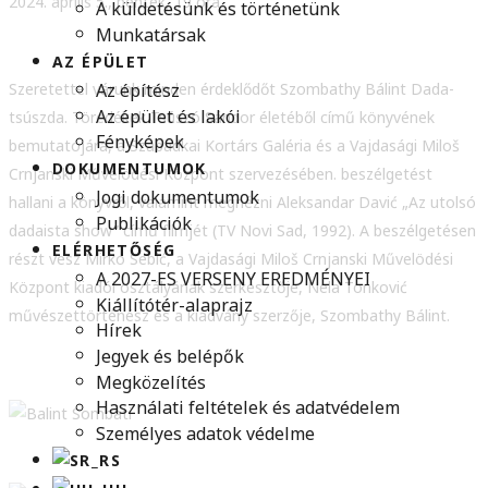
2024. április 5., péntek, 19 óra
A küldetésünk és történetünk
Munkatársak
AZ ÉPÜLET
Szeretettel várunk minden érdeklődőt Szombathy Bálint Dada-
Az építész
Az épület és lakói
tsúszda. Töredékek Tsúszó Sándor életéből című könyvének
Fényképek
bemutatójára, a Szabadkai Kortárs Galéria és a Vajdasági Miloš
DOKUMENTUMOK
Crnjanski Művelödési Központ szervezésében. beszélgetést
Jogi dokumentumok
hallani a könyvről, valamint megnézni Aleksandar Davić „Az utolsó
Publikációk
dadaista show” című filmjét (TV Novi Sad, 1992). A beszélgetésen
ELÉRHETŐSÉG
részt vesz Mirko Sebić, a Vajdasági Miloš Crnjanski Művelödési
A 2027-ES VERSENY EREDMÉNYEI
Központ kiadói osztályának szerkesztője, Nela Tonković
Kiállítótér-alaprajz
művészettörténész és a kiadvány szerzője, Szombathy Bálint.
Hírek
Jegyek és belépők
Megközelítés
Használati feltételek és adatvédelem
Személyes adatok védelme