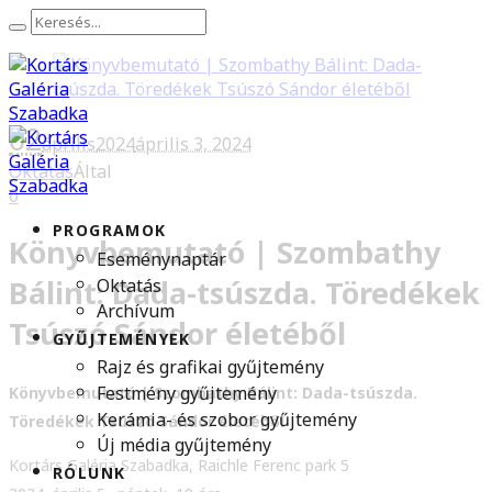
02
április
2024
április 3, 2024
Oktatás
Által
0
PROGRAMOK
Könyvbemutató | Szombathy
Eseménynaptár
Bálint: Dada-tsúszda. Töredékek
Oktatás
Archívum
Tsúszó Sándor életéből
GYŰJTEMÉNYEK
Rajz és grafikai gyűjtemény
Festmény gyűjtemény
Könyvbemutató | Szombathy Bálint: Dada-tsúszda.
Kerámia- és szobor gyűjtemény
Töredékek Tsúszó Sándor életéből
Új média gyűjtemény
Kortárs Galéria Szabadka, Raichle Ferenc park 5
RÓLUNK