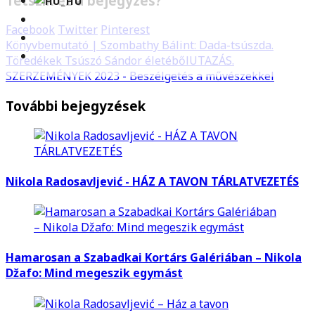
Tetszik ez a bejegyzés?
Facebook
Twitter
Pinterest
Könyvbemutató | Szombathy Bálint: Dada-tsúszda.
Töredékek Tsúszó Sándor életéből
UTAZÁS.
SZERZEMÉNYEK 2023 - Beszélgetés a művészekkel
További bejegyzések
Nikola Radosavljević - HÁZ A TAVON TÁRLATVEZETÉS
Hamarosan a Szabadkai Kortárs Galériában – Nikola
Džafo: Mind megeszik egymást