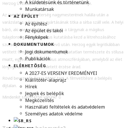
A küldetésünk és történetünk
Herzog ÜVEGSZÍV című, 1976-ban készült filmje.
Munkatársak
Az üvegkészítő mesterség nagymesterének halála után a
AZ ÉPÜLET
varázslatos rubintüveg gyártásának titka a sírba száll vele. A helyi
Az építész
báró, aki megszállottja magának a tárgynak a mágikus
Az épület és lakói
Fényképek
tulajdonságaival, mániákus kutatásba kezd a létrehozásához
DOKUMENTUMOK
szükséges elveszett összetevő után. Herzog egyik legritkábban
Jogi dokumentumok
vetített filmje rejtélyes és megfoghatatlan természete és stílusa
Publikációk
miatt, egyedülálló autentikus atmoszférájában, amelyből az élet
ELÉRHETŐSÉG
lényege utáni keresés ihletett érzése árad.
A 2027-ES VERSENY EREDMÉNYEI
Rövid bevezetőt Petar Mitrić tart. A filmvetítésre a belépés
Kiállítótér-alaprajz
díjtalan.
Hírek
Jegyek és belépők
Mindenkit szeretettel várunk!
☺
Megközelítés
Használati feltételek és adatvédelem
Személyes adatok védelme