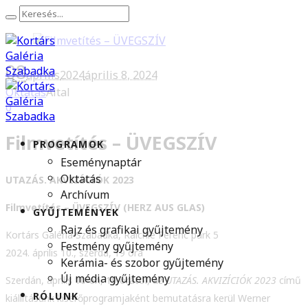
08
április
2024
április 8, 2024
Oktatás
Által
0
Filmvetítés – ÜVEGSZÍV
PROGRAMOK
Eseménynaptár
Oktatás
UTAZÁS. AKVIZÍCIÓK 2023
Archívum
Filmvetítés – ÜVEGSZÍV (HERZ AUS GLAS)
GYŰJTEMÉNYEK
Rajz és grafikai gyűjtemény
Kortárs Galéria Szabadka, Raichle Ferenc park 5
Festmény gyűjtemény
2024. április 10., szerda, 19 óra
Kerámia- és szobor gyűjtemény
Új média gyűjtemény
Szerdán, április 10-én, 19 órától, az
UTAZÁS. AKVIZÍCIÓK 2023
című
RÓLUNK
kiállításunk kísérőprogramjaként bemutatásra kerül Werner