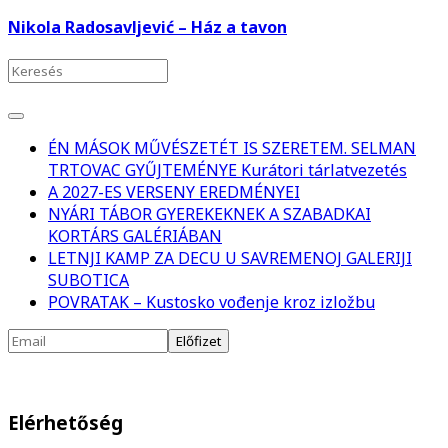
Nikola Radosavljević – Ház a tavon
ÉN MÁSOK MŰVÉSZETÉT IS SZERETEM. SELMAN
TRTOVAC GYŰJTEMÉNYE Kurátori tárlatvezetés
A 2027-ES VERSENY EREDMÉNYEI
NYÁRI TÁBOR GYEREKEKNEK A SZABADKAI
KORTÁRS GALÉRIÁBAN
LETNJI KAMP ZA DECU U SAVREMENOJ GALERIJI
SUBOTICA
POVRATAK – Kustosko vođenje kroz izložbu
Elérhetőség