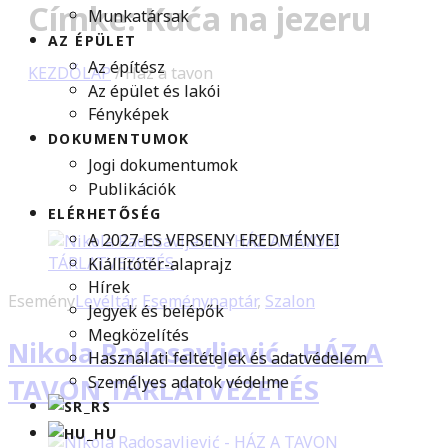
Címke: Kuća na jezeru
Munkatársak
AZ ÉPÜLET
Az építész
KEZDŐLAP
/
Ház a tavon
Az épület és lakói
Fényképek
DOKUMENTUMOK
Jogi dokumentumok
Publikációk
ELÉRHETŐSÉG
A 2027-ES VERSENY EREDMÉNYEI
Kiállítótér-alaprajz
Hírek
Esemény
Levéltár
,
Eseménynaptár
,
Szalon
Jegyek és belépők
Megközelítés
Nikola Radosavljević - HÁZ A
Használati feltételek és adatvédelem
Személyes adatok védelme
TAVON TÁRLATVEZETÉS