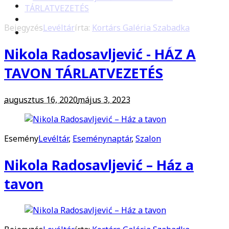
Bejegyzés
Levéltár
írta:
Kortárs Galéria Szabadka
Nikola Radosavljević - HÁZ A
TAVON TÁRLATVEZETÉS
augusztus 16, 2020
május 3, 2023
Esemény
Levéltár
,
Eseménynaptár
,
Szalon
Nikola Radosavljević – Ház a
tavon