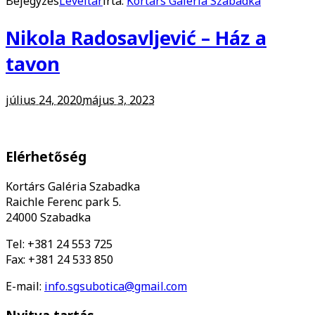
Bejegyzés
Levéltár
írta:
Kortárs Galéria Szabadka
Nikola Radosavljević – Ház a
tavon
július 24, 2020
május 3, 2023
Elérhetőség
Kortárs Galéria Szabadka
Raichle Ferenc park 5.
24000 Szabadka
Tel: +381 24 553 725
Fax: +381 24 533 850
E-mail:
info.sgsubotica@gmail.com