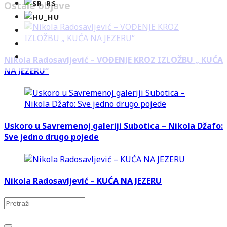
Ostale objave
Nikola Radosavljević – VOĐENJE KROZ IZLOŽBU „ KUĆA
NA JEZERU“
Uskoro u Savremenoj galeriji Subotica – Nikola Džafo:
Sve jedno drugo pojede
Nikola Radosavljević – KUĆA NA JEZERU