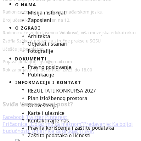
O NAMA
Radionica će biti na srpskom i mađarskom jeziku.
Misija i istorijat
Zaposleni
Broj učesnika je ograničen na 12.
O ZGRADI
Radionicu će voditi Jasmina Vidaković, viša muzejska edukatorka i
Arhitekta
Zsófia Székely, polaznica stručne prakse u SGSU.
Objekat i stanari
Učešće je besplatno.
Fotografije
DOKUMENTI
Prijava: pedagog.sgsu@gmail.com
Pravno poslovanje
Rok za prijavu: 18. decembar 2023. do 18.00
Publikacije
INFORMACIJE I KONTAKT
REZULTATI KONKURSA 2027
Plan izložbenog prostora
Sviđa Vam se ovaj post?
Obaveštenja
Karte i ulaznice
Facebook
Twitter
Pinterest
Kontaktirajte nas
Pričaonica „Dolazimo sa mašnom”
Predavanje: Ka boljoj
Pravila korišćenja i zaštite podataka
budućnosti: Umetnice za drugačiji svet
Zaštita podataka o ličnosti