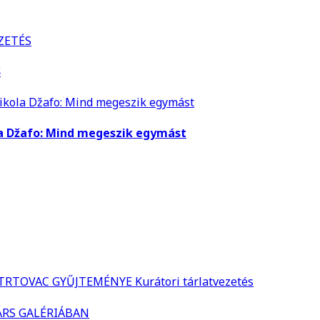
S
la Džafo: Mind megeszik egymást
TOVAC GYŰJTEMÉNYE Kurátori tárlatvezetés
ÁRS GALÉRIÁBAN