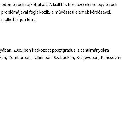
ódon térbeli rajzot alkot. A kiállítás hordozó eleme egy térbeli
k problémájával foglalkozik, a művészeti elemek kérdésével,
n alkotás jön létre.
lyában. 2005-ben iratkozott posztgraduális tanulmányokra
déken, Zomborban, Tallinnban, Szabadkán, Kraljevóban, Pancsován