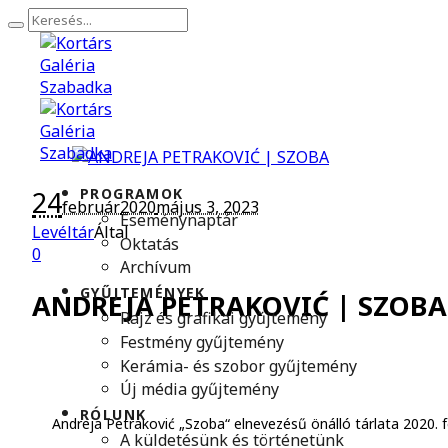
24
PROGRAMOK
február
2020
május 3, 2023
Eseménynaptár
Levéltár
Által
Oktatás
0
Archívum
GYŰJTEMÉNYEK
ANDREJA PETRAKOVIĆ | SZOBA
Rajz és grafikai gyűjtemény
Festmény gyűjtemény
Kerámia- és szobor gyűjtemény
Új média gyűjtemény
RÓLUNK
Andreja Petraković „Szoba“ elnevezésű önálló tárlata 2020. f
A küldetésünk és történetünk