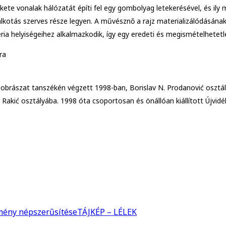
ete vonalak hálózatát építi fel egy gombolyag letekerésével, és ily m
 alkotás szerves része legyen. A művésznő a rajz materializálódásána
ia helyiségeihez alkalmazkodik, így egy eredeti és megismételhetetle
ra
zobrászat tanszékén végzett 1998-ban, Borislav N. Prodanović osztá
 Rakić osztályába. 1998 óta csoportosan és önállóan kiállított Újvi
mény népszerűsítése
TÁJKÉP – LÉLEK