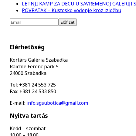
LETNJI KAMP ZA DECU U SAVREMENOJ GALERIJI
POVRATAK – Kustosko vođenje kroz izložbu
Elérhetőség
Kortárs Galéria Szabadka
Raichle Ferenc park 5.
24000 Szabadka
Tel: +381 24 553 725
Fax: +381 24 533 850
E-mail:
info.sgsubotica@gmail.com
Nyitva tartás
Kedd – szombat:
10.00 – 18.00