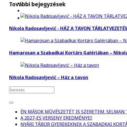
További bejegyzések
Nikola Radosavljević - HÁZ A TAVON TÁRLATVEZETÉ
Hamarosan a Szabadkai Kortárs Galériában – Niko
Nikola Radosavljević – Ház a tavon
ÉN MÁSOK MŰVÉSZETÉT IS SZERETEM. SELMAN TR
A 2027-ES VERSENY EREDMÉNYEI
NYÁRI TÁBOR GYEREKEKNEK A SZABADKAI KORT