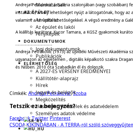
Munkatársak
Andreja Petraković a Galéria szalonjában (vagy szobáiban) fek
AZ ÉPÜLET
installáció, amely lehetőséget nyújt a látogatónak, hogy az
Az építész
valamint a tér adta lehetőségekkel. A végső eredmény a Galér
Az épület és lakói
A kiállítás kurátora: Kucor Tamara, a KGSZ gyakornok kuráto
Fényképek
DOKUMENTUMOK
…………………………….
Jogi dokumentumok
Andreja Petraković (1973) az újvidéki Művészeti Akadémia s
Publikációk
ugyanazon az egyetemen , digitális képalkotó szakra Dragan
ELÉRHETŐSÉG
és Nišben. 2010 óta Szabadkán él és dolgozik.
A 2027-ES VERSENY EREDMÉNYEI
Kiállítótér-alaprajz
Hírek
Jegyek és belépők
Címkék:
Andreja Petraković
,
Szoba
Megközelítés
Tetszik ez a bejegyzés?
Használati feltételek és adatvédelem
Személyes adatok védelme
Facebook
Twitter
Pinterest
CSODA KIKINDÁBAN - A TERRA-ról szóló szöveggyűjte