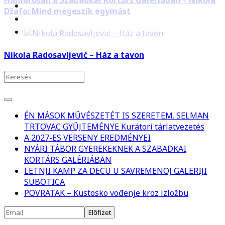
Hamarosan a Szabadkai Kortárs Galériában – Nikola
Džafo: Mind megeszik egymást
Nikola Radosavljević – Ház a tavon
ÉN MÁSOK MŰVÉSZETÉT IS SZERETEM. SELMAN
TRTOVAC GYŰJTEMÉNYE Kurátori tárlatvezetés
A 2027-ES VERSENY EREDMÉNYEI
NYÁRI TÁBOR GYEREKEKNEK A SZABADKAI
KORTÁRS GALÉRIÁBAN
LETNJI KAMP ZA DECU U SAVREMENOJ GALERIJI
SUBOTICA
POVRATAK – Kustosko vođenje kroz izložbu