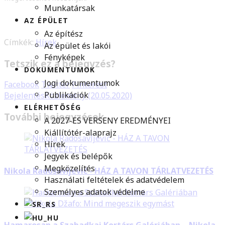
Munkatársak
AZ ÉPÜLET
Az építész
Címkék:
Hírek
Az épület és lakói
Fényképek
Tetszik ez a bejegyzés?
DOKUMENTUMOK
Jogi dokumentumok
Facebook
Twitter
Pinterest
Publikációk
Bejelentés
Közlemény (20.05.2020)
ELÉRHETŐSÉG
További bejegyzések
A 2027-ES VERSENY EREDMÉNYEI
Kiállítótér-alaprajz
Hírek
Jegyek és belépők
Megközelítés
Nikola Radosavljević - HÁZ A TAVON TÁRLATVEZETÉS
Használati feltételek és adatvédelem
Személyes adatok védelme