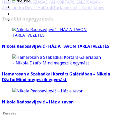
HAMAROSAN A SZABADKAI KORTÁRS GALÉRIÁBAN -
Aleksandra Dević: Határok
Tárlatvezetés: Tarkó János
További bejegyzések
Nikola Radosavljević - HÁZ A TAVON TÁRLATVEZETÉS
Hamarosan a Szabadkai Kortárs Galériában – Nikola
Džafo: Mind megeszik egymást
Nikola Radosavljević – Ház a tavon