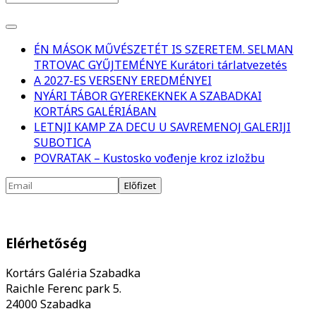
ÉN MÁSOK MŰVÉSZETÉT IS SZERETEM. SELMAN
TRTOVAC GYŰJTEMÉNYE Kurátori tárlatvezetés
A 2027-ES VERSENY EREDMÉNYEI
NYÁRI TÁBOR GYEREKEKNEK A SZABADKAI
KORTÁRS GALÉRIÁBAN
LETNJI KAMP ZA DECU U SAVREMENOJ GALERIJI
SUBOTICA
POVRATAK – Kustosko vođenje kroz izložbu
Elérhetőség
Kortárs Galéria Szabadka
Raichle Ferenc park 5.
24000 Szabadka