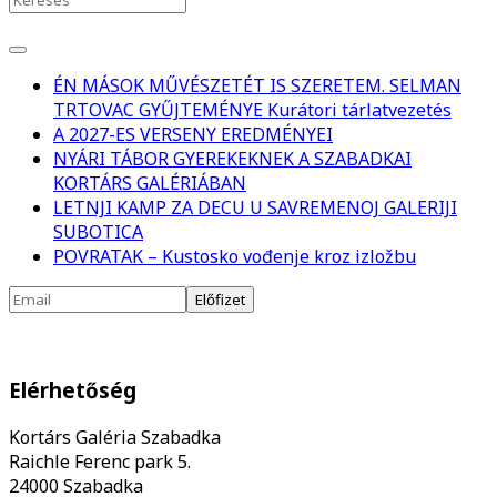
ÉN MÁSOK MŰVÉSZETÉT IS SZERETEM. SELMAN
TRTOVAC GYŰJTEMÉNYE Kurátori tárlatvezetés
A 2027-ES VERSENY EREDMÉNYEI
NYÁRI TÁBOR GYEREKEKNEK A SZABADKAI
KORTÁRS GALÉRIÁBAN
LETNJI KAMP ZA DECU U SAVREMENOJ GALERIJI
SUBOTICA
POVRATAK – Kustosko vođenje kroz izložbu
Elérhetőség
Kortárs Galéria Szabadka
Raichle Ferenc park 5.
24000 Szabadka