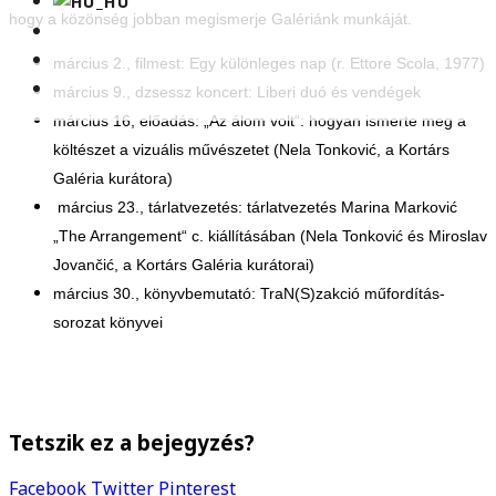
hogy a közönség jobban megismerje Galériánk munkáját.
március 2., filmest: Egy különleges nap (r. Ettore Scola, 1977)
március 9., dzsessz koncert: Liberi duó és vendégek
március 16, előadás: „Az álom volt“: hogyan ismerte meg a
költészet a vizuális művészetet (Nela Tonković, a Kortárs
Galéria kurátora)
március 23., tárlatvezetés: tárlatvezetés Marina Marković
„The Arrangement“ c. kiállításában (Nela Tonković és Miroslav
Jovančić, a Kortárs Galéria kurátorai)
március 30., könyvbemutató: TraN(S)zakció műfordítás-
sorozat könyvei
Tetszik ez a bejegyzés?
Facebook
Twitter
Pinterest