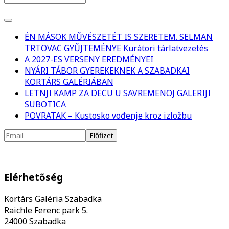
ÉN MÁSOK MŰVÉSZETÉT IS SZERETEM. SELMAN
TRTOVAC GYŰJTEMÉNYE Kurátori tárlatvezetés
A 2027-ES VERSENY EREDMÉNYEI
NYÁRI TÁBOR GYEREKEKNEK A SZABADKAI
KORTÁRS GALÉRIÁBAN
LETNJI KAMP ZA DECU U SAVREMENOJ GALERIJI
SUBOTICA
POVRATAK – Kustosko vođenje kroz izložbu
Elérhetőség
Kortárs Galéria Szabadka
Raichle Ferenc park 5.
24000 Szabadka