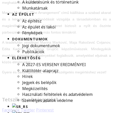
A küldetésünk és történetünk
meghatározzák időnket.
Munkatársak
Marina Marković "The Arrangement" című kiállítása a szabad akarat
AZ ÉPÜLET
és a kényszer összefonódását vizsgálja a társadalomban és a
Az építész
magánéletben, és így kiváló teret biztosít a nyílt és őszinte
Az épület és lakói
Fényképek
párbeszédhez ezekről és más fontos témákról.
DOKUMENTUMOK
A teadélután vendégei Marina Marković, Maja Rakočević Cvijanov,
Jogi dokumentumok
Edita Kadirić és Jelena Grujičić képzőművészek. Mindegyikük
Publikációk
munkája személyes élményekkel foglalkozik, amelyekkel eljutnak a
ELÉRHETŐSÉG
közös élményekig.
A 2027-ES VERSENY EREDMÉNYEI
Kiállítótér-alaprajz
Gyere és beszélgessünk, mert a beszélgetés megértéshez vezet!
Hírek
Jegyek és belépők
Megközelítés
Használati feltételek és adatvédelem
Tetszik ez a bejegyzés?
Személyes adatok védelme
Facebook
Twitter
Pinterest