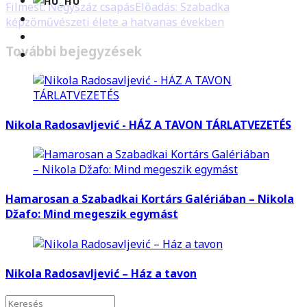
Filmest: Négyszáz csapás
Előadás: Szabadka
képzőművészeti élete a hatvanas években
További bejegyzések
Nikola Radosavljević - HÁZ A TAVON TÁRLATVEZETÉS
Hamarosan a Szabadkai Kortárs Galériában – Nikola
Džafo: Mind megeszik egymást
Nikola Radosavljević – Ház a tavon