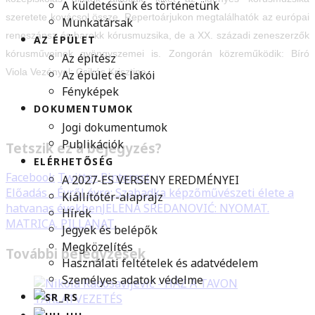
A küldetésünk és történetünk
szeretete kovácsol össze. Repertoárjukon megtalálhatók az európai
Munkatársak
reneszánsz és barokk kórusmuzsika, de a XX. századi zeneszerzők
AZ ÉPÜLET
kórusműveinek gyöngyszemei is. Zongorán közreműködik: Bíró
Az építész
Viola Vezényel: Csikós Krisztina
Az épület és lakói
Fényképek
DOKUMENTUMOK
Jogi dokumentumok
Publikációk
Tetszik ez a bejegyzés?
ELÉRHETŐSÉG
Facebook
Twitter
Pinterest
A 2027-ES VERSENY EREDMÉNYEI
Előadás - Évről évre: Szabadka képzőművészeti élete a
Kiállítótér-alaprajz
hatvanas években
JELENA SREDANOVIĆ: NYOMAT.
Hírek
MATRICA. PILLANAT.
Jegyek és belépők
Megközelítés
További bejegyzések
Használati feltételek és adatvédelem
Személyes adatok védelme