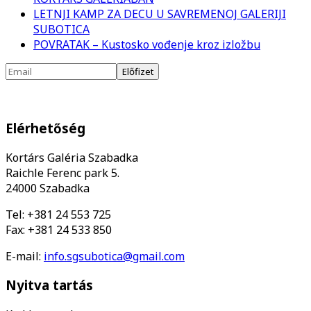
LETNJI KAMP ZA DECU U SAVREMENOJ GALERIJI
SUBOTICA
POVRATAK – Kustosko vođenje kroz izložbu
Elérhetőség
Kortárs Galéria Szabadka
Raichle Ferenc park 5.
24000 Szabadka
Tel: +381 24 553 725
Fax: +381 24 533 850
E-mail:
info.sgsubotica@gmail.com
Nyitva tartás