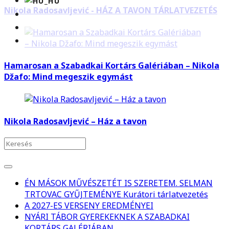
Nikola Radosavljević - HÁZ A TAVON TÁRLATVEZETÉS
Hamarosan a Szabadkai Kortárs Galériában – Nikola
Džafo: Mind megeszik egymást
Nikola Radosavljević – Ház a tavon
ÉN MÁSOK MŰVÉSZETÉT IS SZERETEM. SELMAN
TRTOVAC GYŰJTEMÉNYE Kurátori tárlatvezetés
A 2027-ES VERSENY EREDMÉNYEI
NYÁRI TÁBOR GYEREKEKNEK A SZABADKAI
KORTÁRS GALÉRIÁBAN