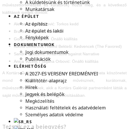
A küldetésünk és történetünk
művészettörténészek és kurátorok) hozta meg, és a következő
Munkatársak
kiállítások mellett döntött:
AZ ÉPÜLET
Az építész
Aleksandrija Ajduković: Torkos kedd
Az épület és lakói
Branko Milisković: Artefacts
Fényképek
Goran Despotovski: Önálló kiállítás
DOKUMENTUMOK
Nikola Dimitrović i Kemil Bekteši: Kedvencek (The Favored)
Jogi dokumentumok
Sandra Lakićević: A Narrative against Narrative
Publikációk
Anica Vučetić i Tatjana Orbović: Önálló kiállítás
ELÉRHETŐSÉG
A Kortárs Galéria Szakmai tanácsa és kurátori csapata köszönetet
A 2027-ES VERSENY EREDMÉNYEI
Kiállítótér-alaprajz
mond minden vizuális művésznek, kurátornak,
Hírek
művészettörténésznek, akik a Kortárs Galériát partnernként látták a
Jegyek és belépők
saját művészeti projektjeik megvalósításában.
Megközelítés
Használati feltételek és adatvédelem
Személyes adatok védelme
Tetszik ez a bejegyzés?