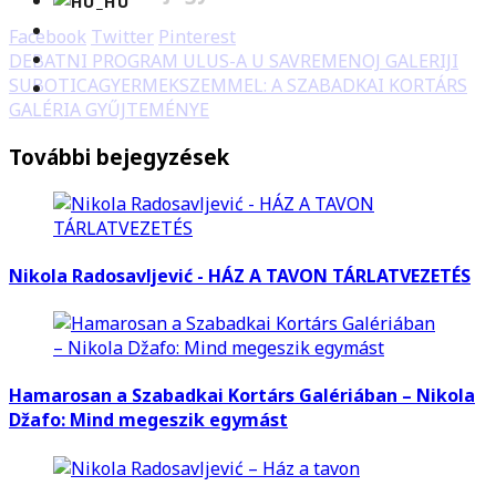
Facebook
Twitter
Pinterest
DEBATNI PROGRAM ULUS-A U SAVREMENOJ GALERIJI
SUBOTICA
GYERMEKSZEMMEL: A SZABADKAI KORTÁRS
GALÉRIA GYŰJTEMÉNYE
További bejegyzések
Nikola Radosavljević - HÁZ A TAVON TÁRLATVEZETÉS
Hamarosan a Szabadkai Kortárs Galériában – Nikola
Džafo: Mind megeszik egymást