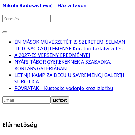
Nikola Radosavljević – Ház a tavon
ÉN MÁSOK MŰVÉSZETÉT IS SZERETEM. SELMAN
TRTOVAC GYŰJTEMÉNYE Kurátori tárlatvezetés
A 2027-ES VERSENY EREDMÉNYEI
NYÁRI TÁBOR GYEREKEKNEK A SZABADKAI
KORTÁRS GALÉRIÁBAN
LETNJI KAMP ZA DECU U SAVREMENOJ GALERIJI
SUBOTICA
POVRATAK – Kustosko vođenje kroz izložbu
Elérhetőség