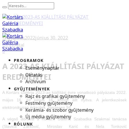
30
június
2022
június 30, 2022
Hírek
Által
0
PROGRAMOK
A 2023-AS KIÁLLÍTÁSI PÁLYÁZAT
Eseménynaptár
EREDMÉNYEI
Oktatás
Archívum
GYŰJTEMÉNYEK
A Kortárs Galéria 2023-as kiállítási évre vonatkozó pályázata 2022.
Rajz és grafikai gyűjtemény
május 16. és június 16. között állt nyitva. A jelentkezések
Festmény gyűjtemény
elektronikusan érkeztek, összesen 94.
Kerámia- és szobor gyűjtemény
Új média gyűjtemény
A végső döntést a Kortárs Galéria Szabadka Szakmai tanácsa
RÓLUNK
(Slavica Žarković, Miroslav Karić és Nela Tonković